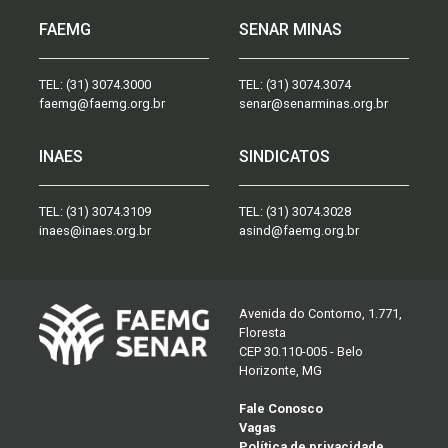
FAEMG
SENAR MINAS
TEL:
(31) 3074.3000
TEL:
(31) 3074.3074
faemg@faemg.org.br
senar@senarminas.org.br
INAES
SINDICATOS
TEL:
(31) 3074.3109
TEL:
(31) 3074.3028
inaes@inaes.org.br
asind@faemg.org.br
Avenida do Contorno, 1.771,
Floresta
CEP 30.110-005 - Belo
Horizonte, MG
Fale Conosco
Vagas
Política de privacidade