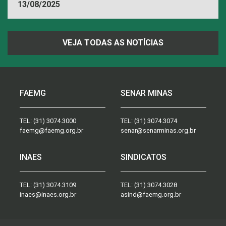
13/08/2025
VEJA TODAS AS NOTÍCIAS
FAEMG
SENAR MINAS
TEL:
(31) 3074.3000
TEL:
(31) 3074.3074
faemg@faemg.org.br
senar@senarminas.org.br
INAES
SINDICATOS
TEL:
(31) 3074.3109
TEL:
(31) 3074.3028
inaes@inaes.org.br
asind@faemg.org.br