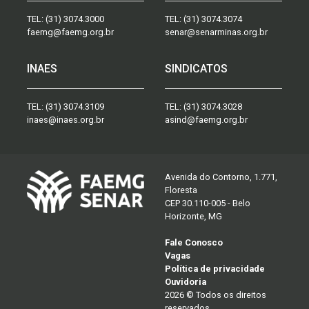
TEL:
(31) 3074.3000
TEL:
(31) 3074.3074
faemg@faemg.org.br
senar@senarminas.org.br
INAES
SINDICATOS
TEL:
(31) 3074.3109
TEL:
(31) 3074.3028
inaes@inaes.org.br
asind@faemg.org.br
Avenida do Contorno, 1.771,
Floresta
CEP 30.110-005 - Belo
Horizonte, MG
Fale Conosco
Vagas
Política de privacidade
Ouvidoria
2026 © Todos os direitos
reservados.