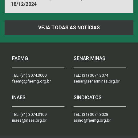
18/12/2024
VEJA TODAS AS NOTÍCIAS
FAEMG
SENAR MINAS
TEL:
(31) 3074.3000
TEL:
(31) 3074.3074
faemg@faemg.org.br
senar@senarminas.org.br
INAES
SINDICATOS
TEL:
(31) 3074.3109
TEL:
(31) 3074.3028
inaes@inaes.org.br
asind@faemg.org.br