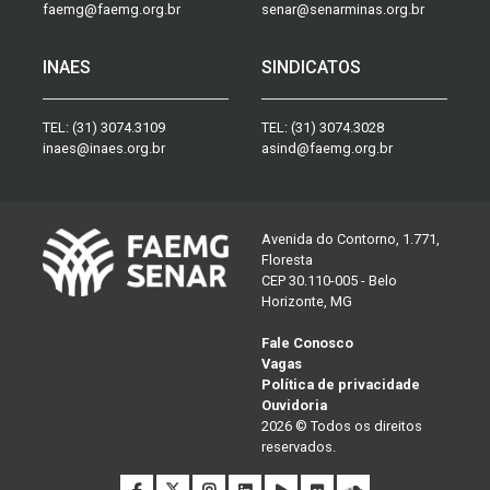
faemg@faemg.org.br
senar@senarminas.org.br
INAES
SINDICATOS
TEL:
(31) 3074.3109
TEL:
(31) 3074.3028
inaes@inaes.org.br
asind@faemg.org.br
Avenida do Contorno, 1.771,
Floresta
CEP 30.110-005 - Belo
Horizonte, MG
Fale Conosco
Vagas
Política de privacidade
Ouvidoria
2026 © Todos os direitos
reservados.