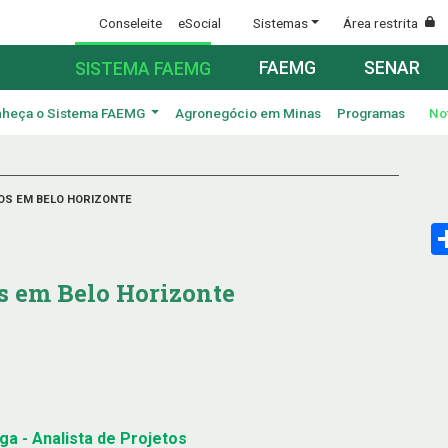
Conseleite
eSocial
Sistemas
Área restrita
FAEMG
SENAR
SISTEMA FAEMG
heça o Sistema FAEMG
Agronegócio em Minas
Programas
No
TOS EM BELO HORIZONTE
os em Belo Horizonte
a - Analista de Projetos