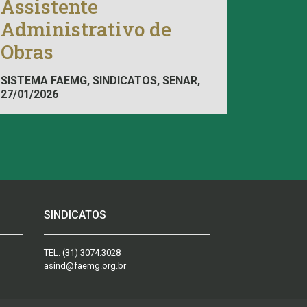
Assistente
Administrativo de
Obras
SISTEMA FAEMG, SINDICATOS, SENAR,
27/01/2026
INAES, FAEMG
SINDICATOS
TEL:
(31) 3074.3028
asind@faemg.org.br