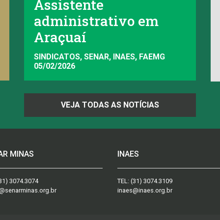
Assistente
administrativo em
Araçuaí
SINDICATOS, SENAR, INAES, FAEMG
05/02/2026
VEJA TODAS AS NOTÍCIAS
AR MINAS
INAES
31) 3074.3074
TEL:
(31) 3074.3109
@senarminas.org.br
inaes@inaes.org.br