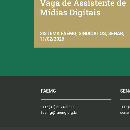
Vaga de Assistente de
Mídias Digitais
SISTEMA FAEMG, SINDICATOS, SENAR,
INAES, FAEMG
11/02/2026
FAEMG
SEN
TEL:
(31) 3074.3000
TEL:
(
faemg@faemg.org.br
senar