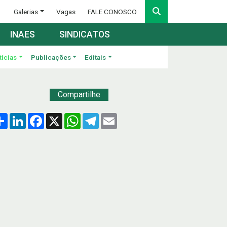
Galerias
Vagas
FALE CONOSCO
INAES
SINDICATOS
tícias
Publicações
Editais
Compartilhe
Compartilhar
LinkedIn
Facebook
X
WhatsApp
Telegram
Email