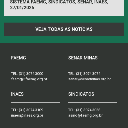
SISTEMA FAEMG, SINDICATOS, SENAR, INAES,
27/01/2026
FAEMG
VEJA TODAS AS NOTÍCIAS
FAEMG
SENAR MINAS
TEL:
(31) 3074.3000
TEL:
(31) 3074.3074
faemg@faemg.org.br
senar@senarminas.org.br
INAES
SINDICATOS
TEL:
(31) 3074.3109
TEL:
(31) 3074.3028
inaes@inaes.org.br
asind@faemg.org.br