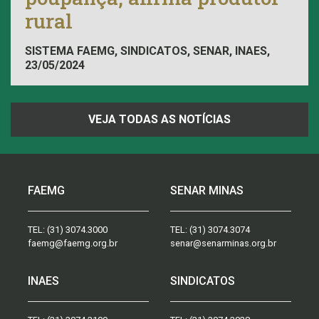
rural
SISTEMA FAEMG, SINDICATOS, SENAR, INAES,
23/05/2024
FAEMG
VEJA TODAS AS NOTÍCIAS
FAEMG
SENAR MINAS
TEL:
(31) 3074.3000
TEL:
(31) 3074.3074
faemg@faemg.org.br
senar@senarminas.org.br
INAES
SINDICATOS