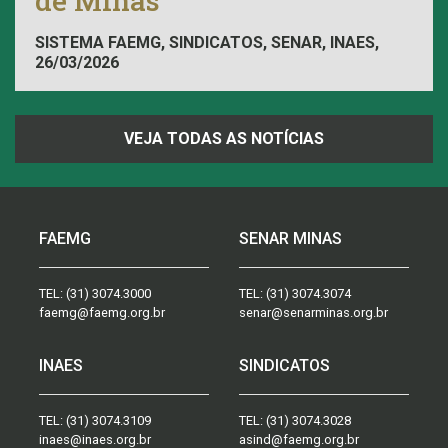
de Minas
SISTEMA FAEMG, SINDICATOS, SENAR, INAES,
26/03/2026
FAEMG
VEJA TODAS AS NOTÍCIAS
FAEMG
SENAR MINAS
TEL:
(31) 3074.3000
TEL:
(31) 3074.3074
faemg@faemg.org.br
senar@senarminas.org.br
INAES
SINDICATOS
TEL:
(31) 3074.3109
TEL:
(31) 3074.3028
inaes@inaes.org.br
asind@faemg.org.br