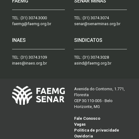
FAEMG
SENAR MINAS
TEL:
(31) 3074.3000
TEL:
(31) 3074.3074
faemg@faemg.org.br
senar@senarminas.org.br
INAES
SINDICATOS
TEL:
(31) 3074.3109
TEL:
(31) 3074.3028
inaes@inaes.org.br
asind@faemg.org.br
Avenida do Contorno, 1.771,
Floresta
CEP 30.110-005 - Belo
Horizonte, MG
Fale Conosco
Vagas
Política de privacidade
Ouvidoria