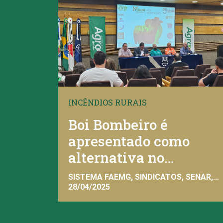
INCÊNDIOS RURAIS
Boi Bombeiro é
apresentado como
alternativa no
combate às queimadas
SISTEMA FAEMG, SINDICATOS, SENAR,
INAES
28/04/2025