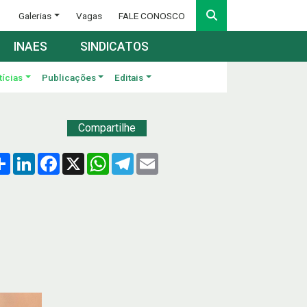
Galerias
Vagas
FALE CONOSCO
INAES
SINDICATOS
tícias
Publicações
Editais
Compartilhe
Compartilhar
LinkedIn
Facebook
X
WhatsApp
Telegram
Email