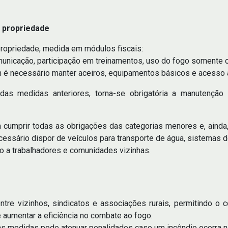
 propriedade
ropriedade, medida em módulos fiscais:
municação, participação em treinamentos, uso do fogo somente 
m é necessário manter aceiros, equipamentos básicos e acesso a
das medidas anteriores, torna-se obrigatória a manutençã
 cumprir todas as obrigações das categorias menores e, aind
essário dispor de veículos para transporte de água, sistemas d
to a trabalhadores e comunidades vizinhas.
tre vizinhos, sindicatos e associações rurais, permitindo o 
 aumentar a eficiência no combate ao fogo.
as medidas pode atenuar penalidades caso um incêndio ocorra n