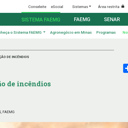
Conseleite
eSocial
Sistemas
Área restrita
FAEMG
SENAR
SISTEMA FAEMG
heça o Sistema FAEMG
Agronegócio em Minas
Programas
No
ÃO DE INCÊNDIOS
o de incêndios
S, FAEMG