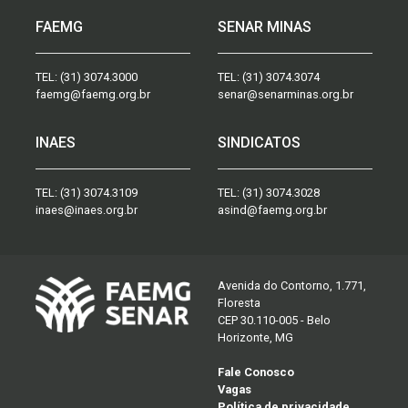
FAEMG
SENAR MINAS
TEL:
(31) 3074.3000
TEL:
(31) 3074.3074
faemg@faemg.org.br
senar@senarminas.org.br
INAES
SINDICATOS
TEL:
(31) 3074.3109
TEL:
(31) 3074.3028
inaes@inaes.org.br
asind@faemg.org.br
Avenida do Contorno, 1.771,
Floresta
CEP 30.110-005 - Belo
Horizonte, MG
Fale Conosco
Vagas
Política de privacidade