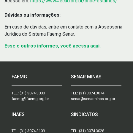
Acesse em:
https://www4.ecad.org.br/onde-estamos/
Dúvidas ou informações:
Em caso de dúvidas, entre em contato com a Assessoria
Jurídica do Sistema Faemg Senar.
Esse e outros informes, você acessa aqui.
FAEMG
SENAR MINAS
TEL:
(31) 3074.3000
TEL:
(31) 3074.3074
faemg@faemg.org.br
senar@senarminas.org.br
INAES
SINDICATOS
TEL:
(31) 3074.3109
TEL:
(31) 3074.3028