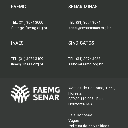
FAEMG
SENAR MINAS
TEL:
(31) 3074.3000
TEL:
(31) 3074.3074
faemg@faemg.org.br
senar@senarminas.org.br
INAES
SINDICATOS
TEL:
(31) 3074.3109
TEL:
(31) 3074.3028
inaes@inaes.org.br
asind@faemg.org.br
Avenida do Contorno, 1.771,
Floresta
CEP 30.110-005 - Belo
Horizonte, MG
Fale Conosco
Vagas
Política de privacidade