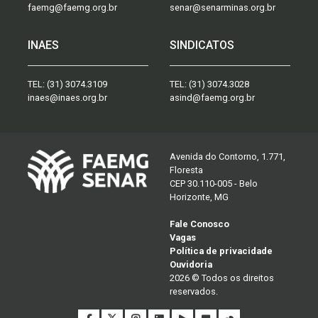
faemg@faemg.org.br
senar@senarminas.org.br
INAES
SINDICATOS
TEL:
(31) 3074.3109
TEL:
(31) 3074.3028
inaes@inaes.org.br
asind@faemg.org.br
Avenida do Contorno, 1.771,
Floresta
CEP 30.110-005 - Belo
Horizonte, MG
Fale Conosco
Vagas
Política de privacidade
Ouvidoria
2026 © Todos os direitos
reservados.