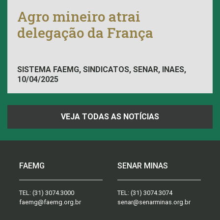
Agro mineiro atrai
delegação da França
SISTEMA FAEMG, SINDICATOS, SENAR, INAES,
10/04/2025
FAEMG
VEJA TODAS AS NOTÍCIAS
FAEMG
SENAR MINAS
TEL:
(31) 3074.3000
TEL:
(31) 3074.3074
faemg@faemg.org.br
senar@senarminas.org.br