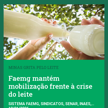
MINAS GRITA PELO LEITE
Faemg mantém
mobilização frente à crise
do leite
SISTEMA FAEMG, SINDICATOS, SENAR, INAES,