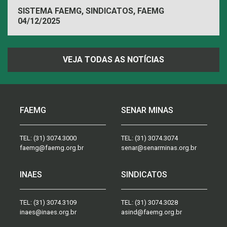
SISTEMA FAEMG, SINDICATOS, FAEMG
04/12/2025
VEJA TODAS AS NOTÍCIAS
FAEMG
SENAR MINAS
TEL:
(31) 3074.3000
TEL:
(31) 3074.3074
faemg@faemg.org.br
senar@senarminas.org.br
INAES
SINDICATOS
TEL:
(31) 3074.3109
TEL:
(31) 3074.3028
inaes@inaes.org.br
asind@faemg.org.br