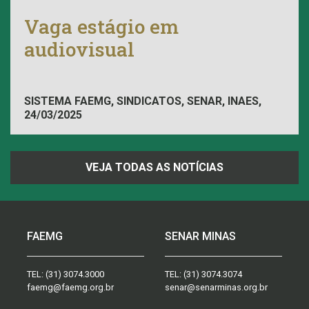
Vaga estágio em
audiovisual
SISTEMA FAEMG, SINDICATOS, SENAR, INAES,
24/03/2025
FAEMG
VEJA TODAS AS NOTÍCIAS
FAEMG
SENAR MINAS
TEL:
(31) 3074.3000
TEL:
(31) 3074.3074
faemg@faemg.org.br
senar@senarminas.org.br