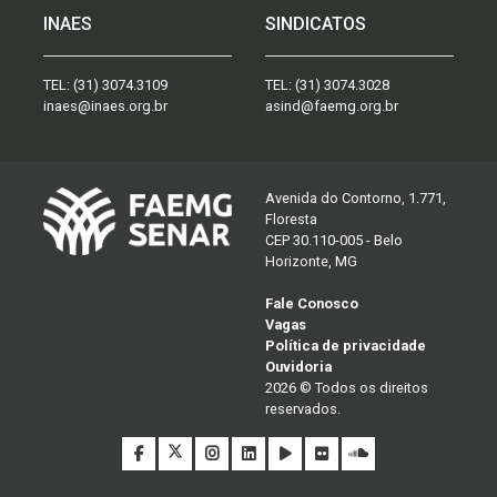
INAES
SINDICATOS
TEL:
(31) 3074.3109
TEL:
(31) 3074.3028
inaes@inaes.org.br
asind@faemg.org.br
Avenida do Contorno, 1.771,
Floresta
CEP 30.110-005 - Belo
Horizonte, MG
Fale Conosco
Vagas
Política de privacidade
Ouvidoria
2026 © Todos os direitos
reservados.