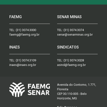
FAEMG
SENAR MINAS
TEL:
(31) 3074.3000
TEL:
(31) 3074.3074
faemg@faemg.org.br
senar@senarminas.org.br
INAES
SINDICATOS
TEL:
(31) 3074.3109
TEL:
(31) 3074.3028
inaes@inaes.org.br
asind@faemg.org.br
Avenida do Contorno, 1.771,
Floresta
CEP 30.110-005 - Belo
Horizonte, MG