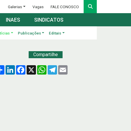
Galerias
Vagas
FALE CONOSCO
INAES
SINDICATOS
tícias
Publicações
Editais
Compartilhe
Compartilhar
LinkedIn
Facebook
X
WhatsApp
Telegram
Email