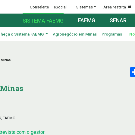
Conseleite
eSocial
Sistemas
Área restrita
FAEMG
SENAR
SISTEMA FAEMG
heça o Sistema FAEMG
Agronegócio em Minas
Programas
No
E MINAS
e Minas
S, FAEMG
trevista com o gestor