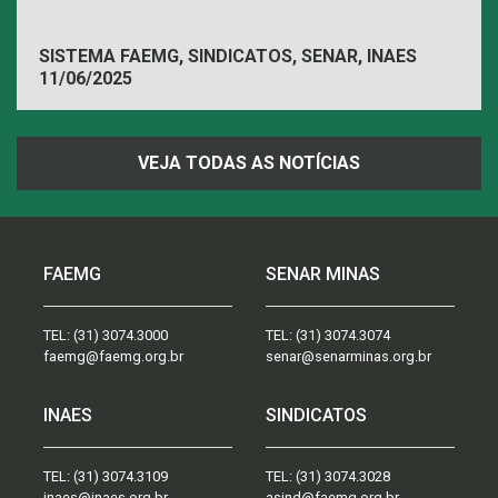
SISTEMA FAEMG, SINDICATOS, SENAR, INAES
11/06/2025
VEJA TODAS AS NOTÍCIAS
FAEMG
SENAR MINAS
TEL:
(31) 3074.3000
TEL:
(31) 3074.3074
faemg@faemg.org.br
senar@senarminas.org.br
INAES
SINDICATOS
TEL:
(31) 3074.3109
TEL:
(31) 3074.3028
inaes@inaes.org.br
asind@faemg.org.br