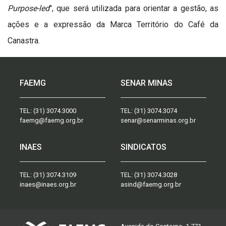
Purpose-led
", que será utilizada para orientar a gestão, as
ações e a expressão da Marca Território do Café da
Canastra.
FAEMG
SENAR MINAS
TEL:
(31) 3074.3000
TEL:
(31) 3074.3074
faemg@faemg.org.br
senar@senarminas.org.br
INAES
SINDICATOS
TEL:
(31) 3074.3109
TEL:
(31) 3074.3028
inaes@inaes.org.br
asind@faemg.org.br