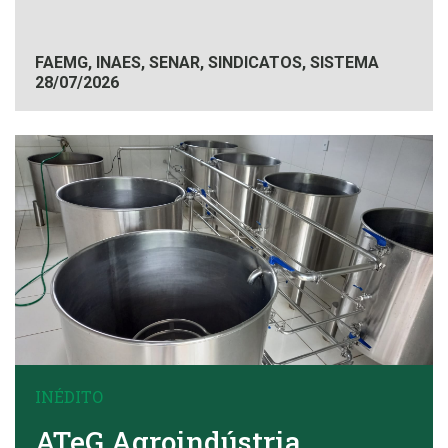
FAEMG, INAES, SENAR, SINDICATOS, SISTEMA
28/07/2026
FAEMG
INÉDITO
ATeG Agroindústria