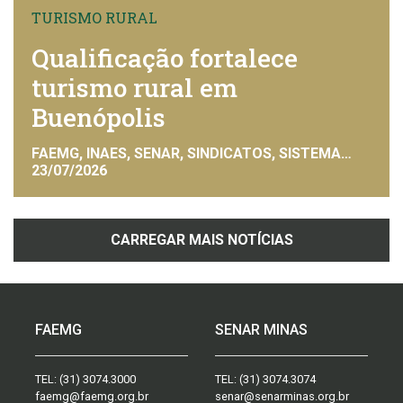
TURISMO RURAL
Qualificação fortalece
turismo rural em
Buenópolis
FAEMG, INAES, SENAR, SINDICATOS, SISTEMA
FAEMG
23/07/2026
CARREGAR MAIS NOTÍCIAS
FAEMG
SENAR MINAS
TEL:
(31) 3074.3000
TEL:
(31) 3074.3074
faemg@faemg.org.br
senar@senarminas.org.br