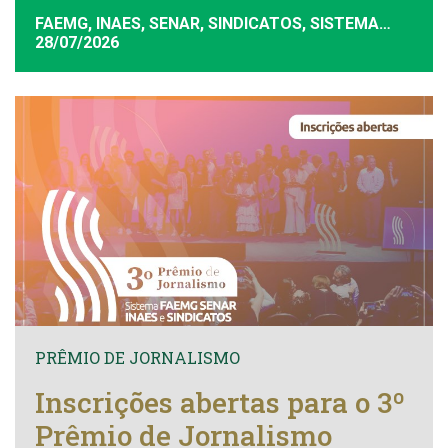
FAEMG, INAES, SENAR, SINDICATOS, SISTEMA
FAEMG
28/07/2026
PRÊMIO DE JORNALISMO
Inscrições abertas para o 3º
Prêmio de Jornalismo