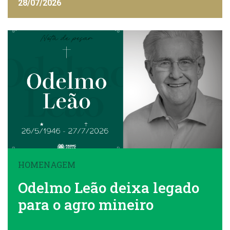
FAEMG
28/07/2026
HOMENAGEM
Odelmo Leão deixa legado
para o agro mineiro