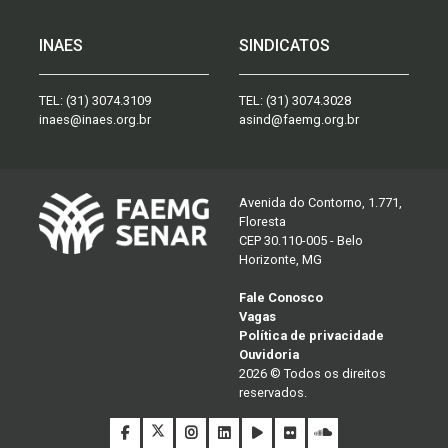
INAES
SINDICATOS
TEL:
(31) 3074.3109
TEL:
(31) 3074.3028
inaes@inaes.org.br
asind@faemg.org.br
Avenida do Contorno, 1.771,
Floresta
CEP 30.110-005 - Belo
Horizonte, MG
Fale Conosco
Vagas
Política de privacidade
Ouvidoria
2026 © Todos os direitos
reservados.