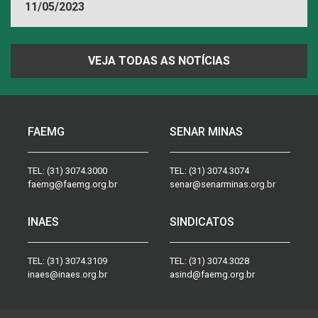
11/05/2023
VEJA TODAS AS NOTÍCIAS
FAEMG
SENAR MINAS
TEL:
(31) 3074.3000
TEL:
(31) 3074.3074
faemg@faemg.org.br
senar@senarminas.org.br
INAES
SINDICATOS
TEL:
(31) 3074.3109
TEL:
(31) 3074.3028
inaes@inaes.org.br
asind@faemg.org.br