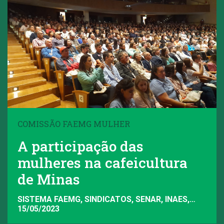
COMISSÃO FAEMG MULHER
A participação das
mulheres na cafeicultura
de Minas
SISTEMA FAEMG, SINDICATOS, SENAR, INAES,
FAEMG
15/05/2023