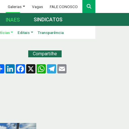
Galerias
Vagas
FALE CONOSCO
SINDICATOS
INAES
tícias
Editais
Transparência
Compartilhe
Compartilhar
LinkedIn
Facebook
X
WhatsApp
Telegram
Email