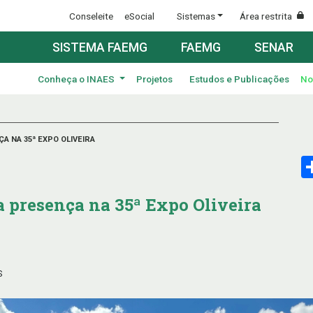
Conseleite
eSocial
Sistemas
Área restrita
SISTEMA FAEMG
FAEMG
SENAR
Conheça o INAES
Projetos
Estudos e Publicações
No
 NA 35ª EXPO OLIVEIRA
 presença na 35ª Expo Oliveira
S