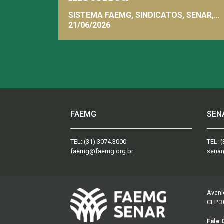
SISTEMA FAEMG, SINDICATOS, SENAR,
INAES, FAEMG
21/06/2026
FAEMG
SEN
TEL:
(31) 3074.3000
TEL:
(
faemg@faemg.org.br
senar
Aveni
CEP 3
Fale