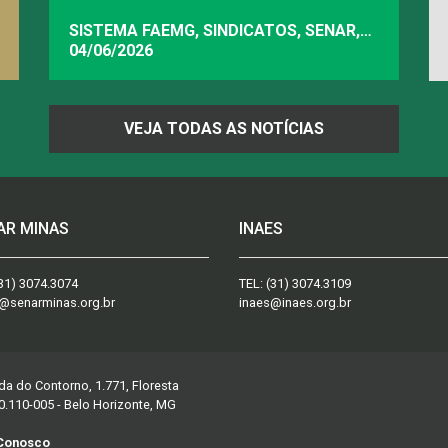
SISTEMA FAEMG, SINDICATOS, SENAR,
INAES, FAEMG
04/06/2026
VEJA TODAS AS NOTÍCIAS
AR MINAS
INAES
31) 3074.3074
TEL:
(31) 3074.3109
@senarminas.org.br
inaes@inaes.org.br
da do Contorno, 1.771, Floresta
0.110-005 - Belo Horizonte, MG
 Conosco