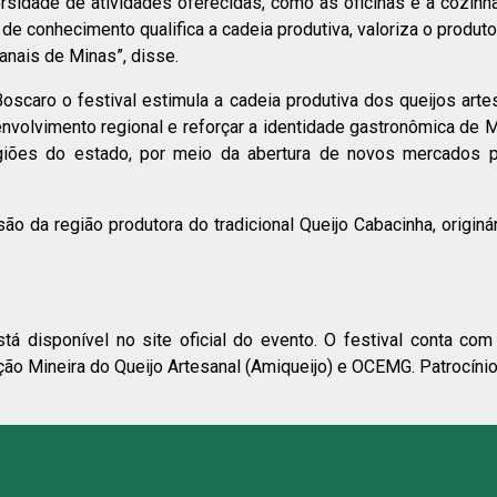
versidade de atividades oferecidas, como as oficinas e a cozin
 de conhecimento qualifica a cadeia produtiva, valoriza o produto
anais de Minas”, disse.
scaro o festival estimula a cadeia produtiva dos queijos arte
nvolvimento regional e reforçar a identidade gastronômica de M
iões do estado, por meio da abertura de novos mercados par
ão da região produtora do tradicional Queijo Cabacinha, origin
á disponível no site oficial do evento. O festival conta com
ão Mineira do Queijo Artesanal (Amiqueijo) e OCEMG. Patrocín