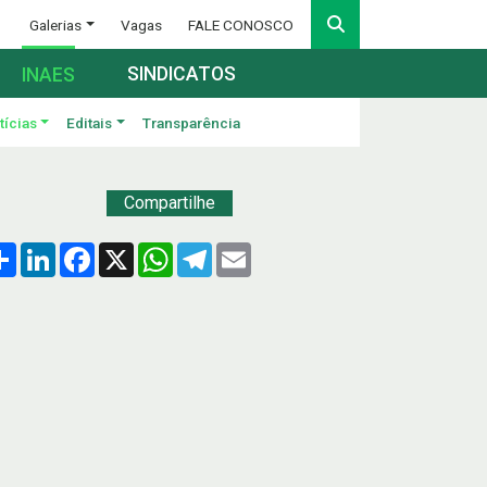
Galerias
Vagas
FALE CONOSCO
SINDICATOS
INAES
tícias
Editais
Transparência
Compartilhe
Compartilhar
LinkedIn
Facebook
X
WhatsApp
Telegram
Email