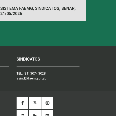
SISTEMA FAEMG, SINDICATOS, SENAR,
21/05/2026
FAEMG
SINDICATOS
TEL:
(31) 3074.3028
asind@faemg.org.br