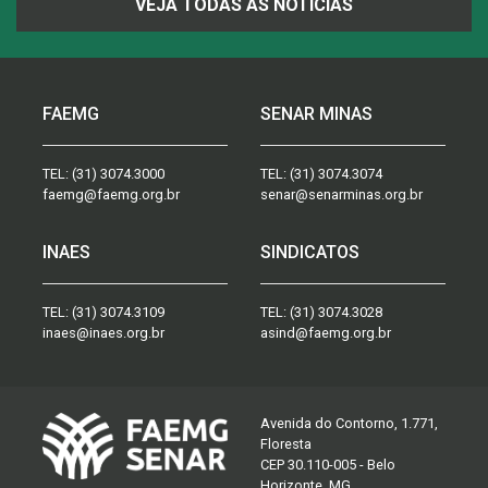
VEJA TODAS AS NOTÍCIAS
FAEMG
SENAR MINAS
TEL:
(31) 3074.3000
TEL:
(31) 3074.3074
faemg@faemg.org.br
senar@senarminas.org.br
INAES
SINDICATOS
TEL:
(31) 3074.3109
TEL:
(31) 3074.3028
inaes@inaes.org.br
asind@faemg.org.br
Avenida do Contorno, 1.771,
Floresta
CEP 30.110-005 - Belo
Horizonte, MG