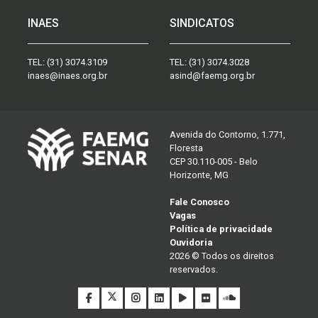
INAES
SINDICATOS
TEL:
(31) 3074.3109
TEL:
(31) 3074.3028
inaes@inaes.org.br
asind@faemg.org.br
Avenida do Contorno, 1.771,
Floresta
CEP 30.110-005 - Belo
Horizonte, MG
Fale Conosco
Vagas
Política de privacidade
Ouvidoria
2026 © Todos os direitos
reservados.