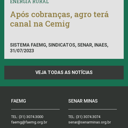
ENERGIA RURAL
Após cobranças, agro terá
canal na Cemig
SISTEMA FAEMG, SINDICATOS, SENAR, INAES,
31/07/2023
FAEMG
VEJA TODAS AS NOTÍCIAS
FAEMG
SENAR MINAS
TEL:
(31) 3074.3000
TEL:
(31) 3074.3074
faemg@faemg.org.br
senar@senarminas.org.br