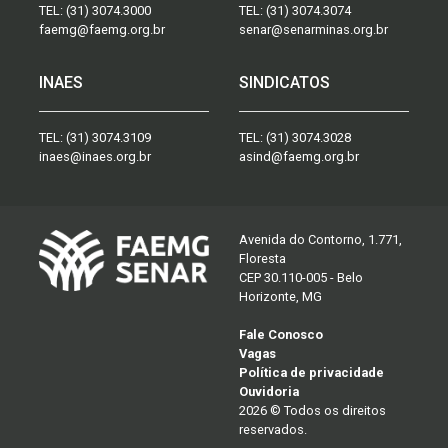
TEL:
(31) 3074.3000
TEL:
(31) 3074.3074
faemg@faemg.org.br
senar@senarminas.org.br
INAES
SINDICATOS
TEL:
(31) 3074.3109
TEL:
(31) 3074.3028
inaes@inaes.org.br
asind@faemg.org.br
Avenida do Contorno, 1.771,
Floresta
CEP 30.110-005 - Belo
Horizonte, MG
Fale Conosco
Vagas
Política de privacidade
Ouvidoria
2026 © Todos os direitos
reservados.