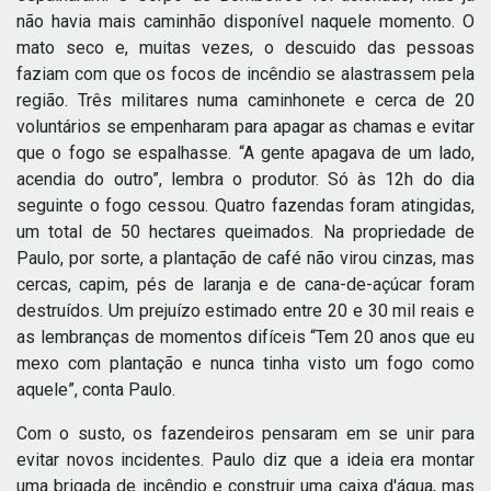
não havia mais caminhão disponível naquele momento. O
mato seco e, muitas vezes, o descuido das pessoas
faziam com que os focos de incêndio se alastrassem pela
região. Três militares numa caminhonete e cerca de 20
voluntários se empenharam para apagar as chamas e evitar
que o fogo se espalhasse. “A gente apagava de um lado,
acendia do outro”, lembra o produtor. Só às 12h do dia
seguinte o fogo cessou. Quatro fazendas foram atingidas,
um total de 50 hectares queimados. Na propriedade de
Paulo, por sorte, a plantação de café não virou cinzas, mas
cercas, capim, pés de laranja e de cana-de-açúcar foram
destruídos. Um prejuízo estimado entre 20 e 30 mil reais e
as lembranças de momentos difíceis “Tem 20 anos que eu
mexo com plantação e nunca tinha visto um fogo como
aquele”, conta Paulo.
Com o susto, os fazendeiros pensaram em se unir para
evitar novos incidentes. Paulo diz que a ideia era montar
uma brigada de incêndio e construir uma caixa d'água, mas