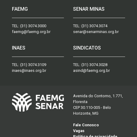
FAEMG
SENAR MINAS
TEL:
(31) 3074.3000
TEL:
(31) 3074.3074
faemg@faemg.org.br
senar@senarminas.org.br
INAES
SINDICATOS
TEL:
(31) 3074.3109
TEL:
(31) 3074.3028
inaes@inaes.org.br
asind@faemg.org.br
Avenida do Contorno, 1.771,
Floresta
CEP 30.110-005 - Belo
Horizonte, MG
Fale Conosco
Vagas
Política de privacidade