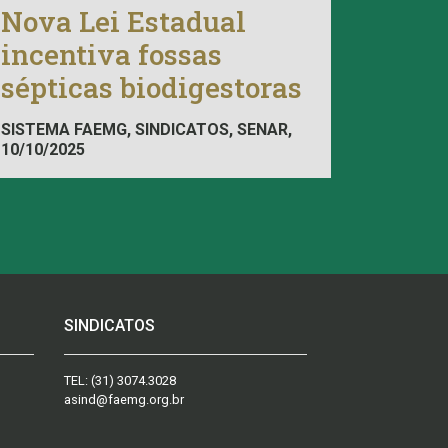
Nova Lei Estadual
incentiva fossas
sépticas biodigestoras
SISTEMA FAEMG, SINDICATOS, SENAR,
10/10/2025
INAES, FAEMG
SINDICATOS
TEL:
(31) 3074.3028
asind@faemg.org.br