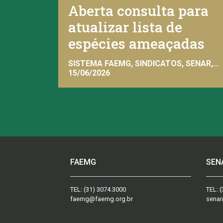
Aberta consulta para
atualizar lista de
espécies ameaçadas
SISTEMA FAEMG, SINDICATOS, SENAR,
INAES, FAEMG
15/06/2026
FAEMG
SEN
TEL:
(31) 3074.3000
TEL:
(
faemg@faemg.org.br
senar