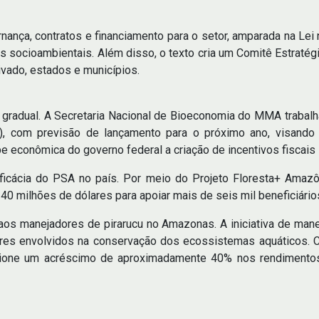
rnança, contratos e financiamento para o setor, amparada na Le
as socioambientais. Além disso, o texto cria um Comitê Estrat
ivado, estados e municípios.
a gradual. A Secretaria Nacional de Bioeconomia do MMA trabal
 com previsão de lançamento para o próximo ano, visando cen
e econômica do governo federal a criação de incentivos fiscais 
a eficácia do PSA no país. Por meio do Projeto Floresta+ Am
m 40 milhões de dólares para apoiar mais de seis mil beneficiário
aos manejadores de pirarucu no Amazonas. A iniciativa de man
dores envolvidos na conservação dos ecossistemas aquáticos.
cione um acréscimo de aproximadamente 40% nos rendimentos 