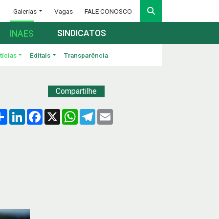
Galerias
Vagas
FALE CONOSCO
SINDICATOS
INAES
tícias
Editais
Transparência
Compartilhe
Compartilhar
LinkedIn
Facebook
X
WhatsApp
Telegram
Email