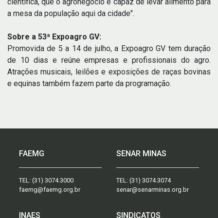
científica, que o agronegócio é capaz de levar alimento para
a mesa da população aqui da cidade".
Sobre a 53ª Expoagro GV:
Promovida de 5 a 14 de julho, a Expoagro GV tem duração
de 10 dias e reúne empresas e profissionais do agro.
Atrações musicais, leilões e exposições de raças bovinas
e equinas também fazem parte da programação.
FAEMG
SENAR MINAS
TEL:
(31) 3074.3000
TEL:
(31) 3074.3074
faemg@faemg.org.br
senar@senarminas.org.br
INAES
SINDICATOS