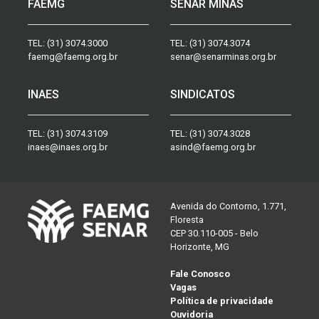
FAEMG
SENAR MINAS
TEL:
(31) 3074.3000
TEL:
(31) 3074.3074
faemg@faemg.org.br
senar@senarminas.org.br
INAES
SINDICATOS
TEL:
(31) 3074.3109
TEL:
(31) 3074.3028
inaes@inaes.org.br
asind@faemg.org.br
Avenida do Contorno, 1.771,
Floresta
CEP 30.110-005 - Belo
Horizonte, MG
Fale Conosco
Vagas
Política de privacidade
Ouvidoria