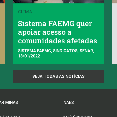
CLIMA
Sistema FAEMG quer
apoiar acesso a
comunidades afetadas
SISTEMA FAEMG, SINDICATOS, SENAR,
FAEMG
13/01/2022
VEJA TODAS AS NOTÍCIAS
AR MINAS
INAES
31) 3074.3074
TEL:
(31) 3074.3109