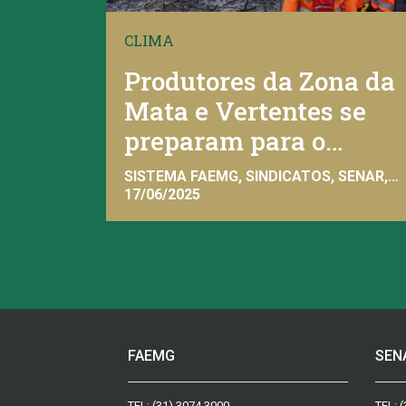
CLIMA
Produtores da Zona da
Mata e Vertentes se
preparam para o
inverno
SISTEMA FAEMG, SINDICATOS, SENAR,
INAES
17/06/2025
FAEMG
SEN
TEL:
(31) 3074.3000
TEL:
(