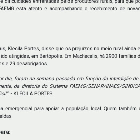
 e dificuldades enfrentadas pelos produtores rurais, para qu
a FAEMG está atento e acompanhando o recebimento de novas
is, Klecila Portes, disse que os prejuízos no meio rural ainda 
sido atingidas, em Bertópolis. Em Machacalis, há 2900 família
os e 29 desabrigados.
por dia, foram na semana passada em função da interdição de es
lmente, da diretoria do Sistema FAEMG/SENAR/INAES/SINDIC
cil”
. - KLÉCILA PORTES.
 emergencial para apoiar a população local. Quem também qu
aldas.
ara: