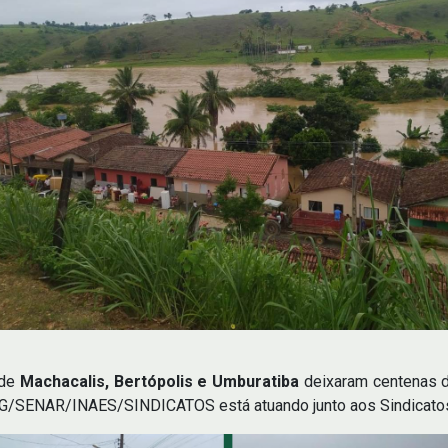
 de
Machacalis, Bertópolis e Umburatiba
deixaram centenas d
MG/SENAR/INAES/SINDICATOS está atuando junto aos Sindicatos 