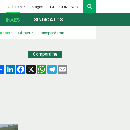
Galerias
Vagas
FALE CONOSCO
SINDICATOS
INAES
tícias
Editais
Transparência
Compartilhe
Compartilhar
LinkedIn
Facebook
X
WhatsApp
Telegram
Email