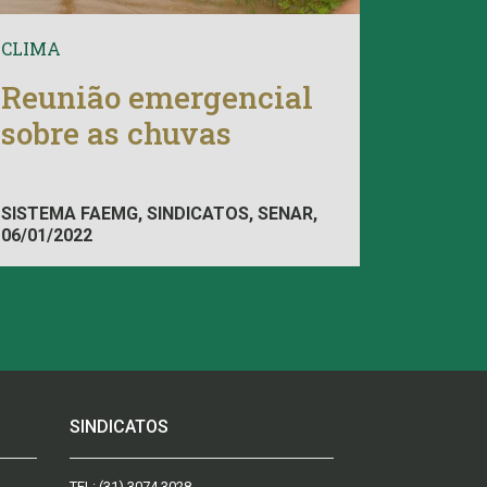
CLIMA
Reunião emergencial
sobre as chuvas
SISTEMA FAEMG, SINDICATOS, SENAR,
06/01/2022
INAES, FAEMG
SINDICATOS
TEL:
(31) 3074.3028