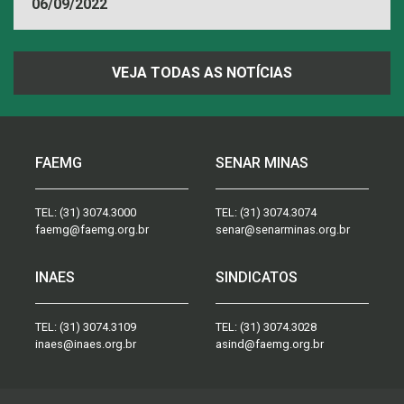
06/09/2022
VEJA TODAS AS NOTÍCIAS
FAEMG
SENAR MINAS
TEL:
(31) 3074.3000
TEL:
(31) 3074.3074
faemg@faemg.org.br
senar@senarminas.org.br
INAES
SINDICATOS
TEL:
(31) 3074.3109
TEL:
(31) 3074.3028
inaes@inaes.org.br
asind@faemg.org.br