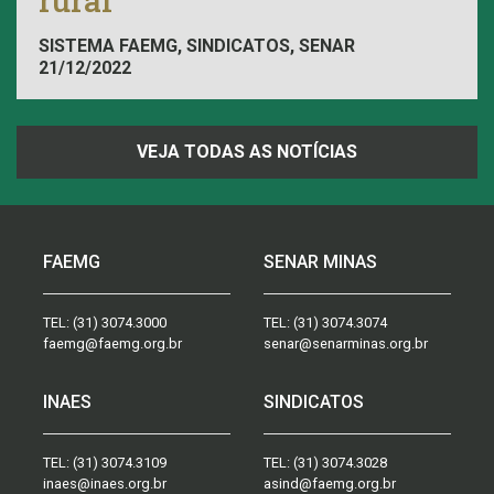
rural
SISTEMA FAEMG, SINDICATOS, SENAR
21/12/2022
VEJA TODAS AS NOTÍCIAS
FAEMG
SENAR MINAS
TEL:
(31) 3074.3000
TEL:
(31) 3074.3074
faemg@faemg.org.br
senar@senarminas.org.br
INAES
SINDICATOS
TEL:
(31) 3074.3109
TEL:
(31) 3074.3028
inaes@inaes.org.br
asind@faemg.org.br