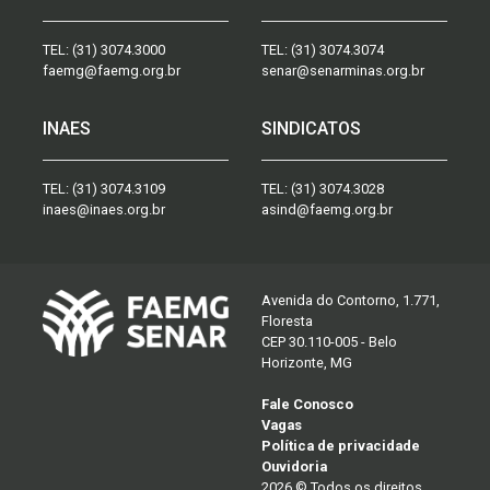
TEL:
(31) 3074.3000
TEL:
(31) 3074.3074
faemg@faemg.org.br
senar@senarminas.org.br
INAES
SINDICATOS
TEL:
(31) 3074.3109
TEL:
(31) 3074.3028
inaes@inaes.org.br
asind@faemg.org.br
Avenida do Contorno, 1.771,
Floresta
CEP 30.110-005 - Belo
Horizonte, MG
Fale Conosco
Vagas
Política de privacidade
Ouvidoria
2026 © Todos os direitos