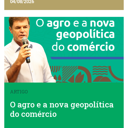
FAEMG
04/08/2026
ARTIGO
O agro e a nova geopolítica
do comércio