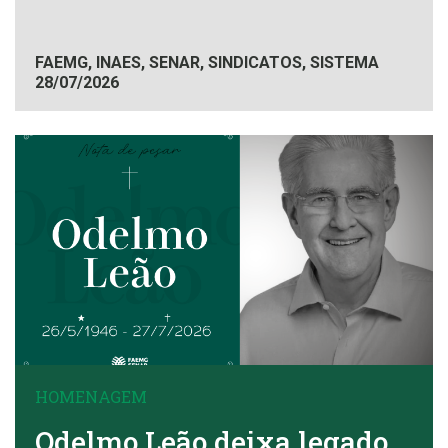
FAEMG, INAES, SENAR, SINDICATOS, SISTEMA
28/07/2026
FAEMG
HOMENAGEM
Odelmo Leão deixa legado