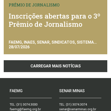
PRÊMIO DE JORNALISMO
Inscrições abertas para o 3º
Prêmio de Jornalismo
FAEMG, INAES, SENAR, SINDICATOS, SISTEMA
FAEMG
28/07/2026
CARREGAR MAIS NOTÍCIAS
FAEMG
SENAR MINAS
TEL:
(31) 3074.3000
TEL:
(31) 3074.3074
faemg@faemg.org.br
senar@senarminas.org.br