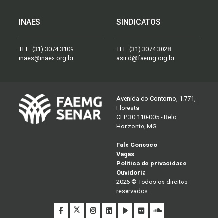
INAES
SINDICATOS
TEL:
(31) 3074.3109
TEL:
(31) 3074.3028
inaes@inaes.org.br
asind@faemg.org.br
Avenida do Contorno, 1.771,
Floresta
CEP 30.110-005 - Belo
Horizonte, MG
Fale Conosco
Vagas
Política de privacidade
Ouvidoria
2026 © Todos os direitos
reservados.