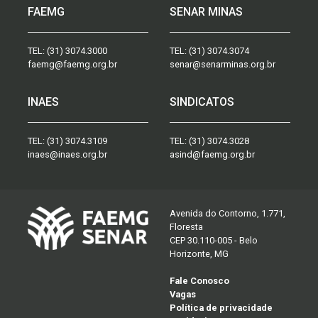
FAEMG
SENAR MINAS
TEL:
(31) 3074.3000
TEL:
(31) 3074.3074
faemg@faemg.org.br
senar@senarminas.org.br
INAES
SINDICATOS
TEL:
(31) 3074.3109
TEL:
(31) 3074.3028
inaes@inaes.org.br
asind@faemg.org.br
Avenida do Contorno, 1.771,
Floresta
CEP 30.110-005 - Belo
Horizonte, MG
Fale Conosco
Vagas
Política de privacidade