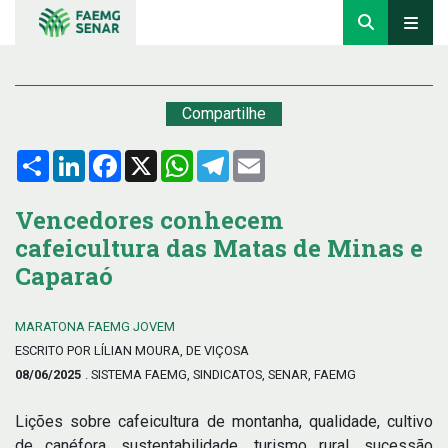
Compartilhe
Compartilhar
LinkedIn
Facebook
X
WhatsApp
Telegram
Email
Vencedores conhecem
cafeicultura das Matas de Minas e
Caparaó
MARATONA FAEMG JOVEM
ESCRITO POR LÍLIAN MOURA, DE VIÇOSA
08/06/2025
. SISTEMA FAEMG, SINDICATOS, SENAR, FAEMG
Lições sobre cafeicultura de montanha, qualidade, cultivo
de canéfora, sustentabilidade, turismo rural, sucessão