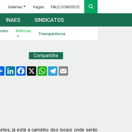
Galerias
Vagas
FALE CONOSCO
INAES
SINDICATOS
urais
Notícias
Transparência
Compartilhe
Compartilhar
LinkedIn
Facebook
X
WhatsApp
Telegram
Email
etes, já está a caminho dos locais onde serão