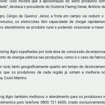
er. Isso mostra que a aproximação do setor produtivo com
dade", destaca o presidente do Sistema Faemg Senar, Antônio de
o, Cérgio de Queiroz Júnior, a frota em campo vai reduzir o
veículos, os eletricistas têm capacidade de chegar rapidame
ro atendimento ao produtor rural e podendo solucionar a maior
Cemig Agro espalhadas por toda área de concessão da empresa.
to de energia elétrica nas produções, como é o caso da fabrica
or rural, tanto geograficamente quanto em tempo de deslocame
 e que os produtores de cada região já sintam a melhoria no
, Ciceli Martins.
ig Agro também melhorou o atendimento para os produtores ru
dimentos pelo telefone 0800 721 6600, criado exclusivamente