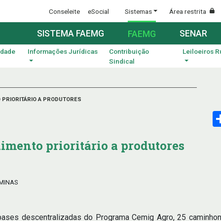
Conseleite
eSocial
Sistemas
Área restrita
SISTEMA FAEMG
SENAR
FAEMG
idade
Informações Jurídicas
Contribuição
Leiloeiros R
Sindical
 PRIORITÁRIO A PRODUTORES
imento prioritário a produtores
 MINAS
 bases descentralizadas do Programa Cemig Agro, 25 caminhon