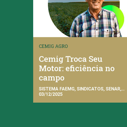
CEMIG AGRO
Cemig Troca Seu
Motor: eficiência no
campo
SISTEMA FAEMG, SINDICATOS, SENAR,
INAES, FAEMG
03/12/2025