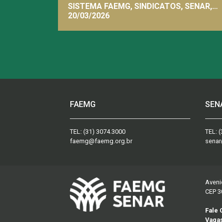
[Temporário]
SISTEMA FAEMG, SINDICATOS, SENAR,
INAES, FAEMG
20/03/2026
FAEMG
SEN
TEL:
(31) 3074.3000
TEL:
(
faemg@faemg.org.br
senar
Aveni
CEP 3
Fale
Vaga