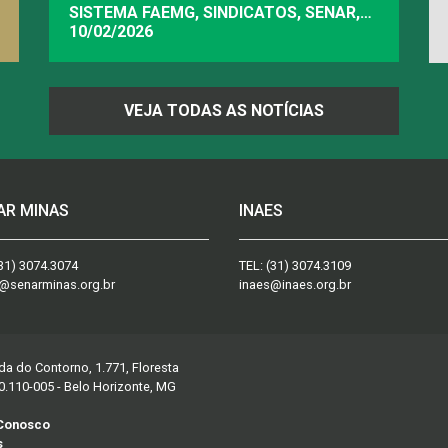
SISTEMA FAEMG, SINDICATOS, SENAR,
INAES, FAEMG
10/02/2026
VEJA TODAS AS NOTÍCIAS
AR MINAS
INAES
31) 3074.3074
TEL:
(31) 3074.3109
@senarminas.org.br
inaes@inaes.org.br
da do Contorno, 1.771, Floresta
0.110-005 - Belo Horizonte, MG
 Conosco
s