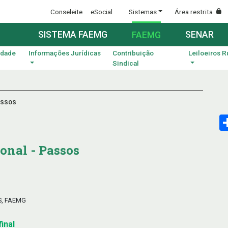
Conseleite
eSocial
Sistemas
Área restrita
SISTEMA FAEMG
SENAR
FAEMG
idade
Informações Jurídicas
Contribuição
Leiloeiros R
Sindical
ASSOS
onal - Passos
S, FAEMG
inal