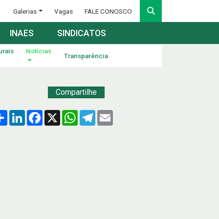
Galerias
Vagas
FALE CONOSCO
INAES
SINDICATOS
urais
Notícias
Transparência
Compartilhe
Compartilhar
LinkedIn
Facebook
X
WhatsApp
Telegram
Email