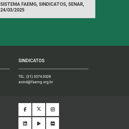
SISTEMA FAEMG, SINDICATOS, SENAR,
24/03/2025
INAES, FAEMG
SINDICATOS
TEL:
(31) 3074.3028
asind@faemg.org.br