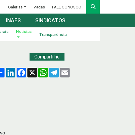
Galerias
Vagas
FALE CONOSCO
INAES
SINDICATOS
urais
Notícias
Transparência
Compartilhe
Compartilhar
LinkedIn
Facebook
X
WhatsApp
Telegram
Email
ena