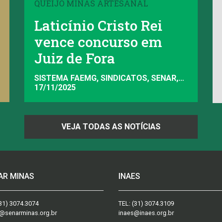
QUEIJO MINAS ARTESANAL
Laticínio Cristo Rei
vence concurso em
Juiz de Fora
SISTEMA FAEMG, SINDICATOS, SENAR,
INAES, FAEMG
17/11/2025
VEJA TODAS AS NOTÍCIAS
AR MINAS
INAES
31) 3074.3074
TEL:
(31) 3074.3109
@senarminas.org.br
inaes@inaes.org.br