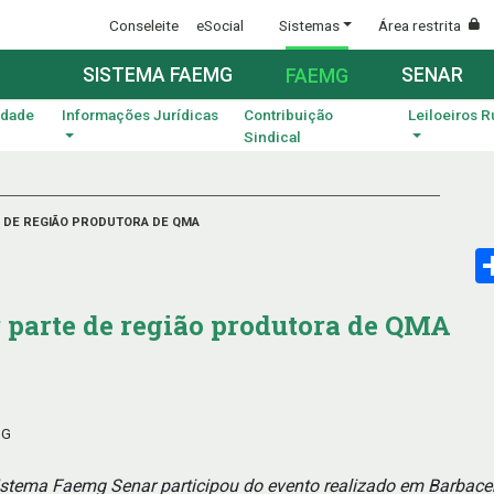
Conseleite
eSocial
Sistemas
Área restrita
SISTEMA FAEMG
SENAR
FAEMG
idade
Informações Jurídicas
Contribuição
Leiloeiros R
Sindical
E DE REGIÃO PRODUTORA DE QMA
r parte de região produtora de QMA
MG
stema Faemg Senar participou do evento realizado em Barbac