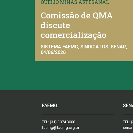
QUEIJO MINAS ARTESANAL
Comissão de QMA
discute
comercialização
SISTEMA FAEMG, SINDICATOS, SENAR,
FAEMG
04/06/2026
FAEMG
SEN
TEL:
(31) 3074.3000
TEL:
(
faemg@faemg.org.br
senar