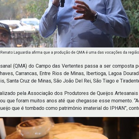
Renato Laguardia afirma que a produção de QMA é uma das vocações da região
tesanal (QMA) do Campo das Vertentes passa a ser composta pe
haves, Carrancas, Entre Rios de Minas, Ibertioga, Lagoa Dour
s, Santa Cruz de Minas, São João Del Rei, São Tiago e Tiradent
realizado pela Associação dos Produtores de Queijos Artesana
mbrou que foram muitos anos até que chegasse esse momento. “Aq
 queijo que é tombado como patrimônio imaterial do IPHAN”, cont