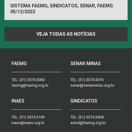
sustentável
SISTEMA FAEMG, SINDICATOS, SENAR, FAEMG
05/12/2023
VEJA TODAS AS NOTÍCIAS
FAEMG
SENAR MINAS
TEL:
(31) 3074.3000
TEL:
(31) 3074.3074
faemg@faemg.org.br
senar@senarminas.org.br
INAES
SINDICATOS
TEL:
(31) 3074.3109
TEL:
(31) 3074.3028
inaes@inaes.org.br
asind@faemg.org.br