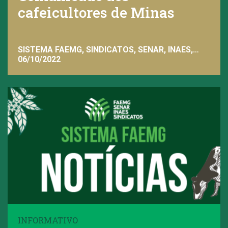
cafeicultores de Minas
SISTEMA FAEMG, SINDICATOS, SENAR, INAES,
FAEMG
06/10/2022
INFORMATIVO