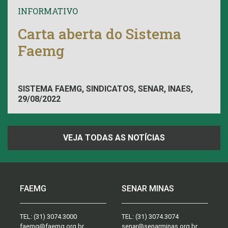
INFORMATIVO
Carta aberta do Sistema
Faemg
SISTEMA FAEMG, SINDICATOS, SENAR, INAES,
29/08/2022
FAEMG
VEJA TODAS AS NOTÍCIAS
FAEMG
SENAR MINAS
TEL:
(31) 3074.3000
TEL:
(31) 3074.3074
faemg@faemg.org.br
senar@senarminas.org.br