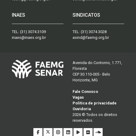
INAES
SINDICATOS
TEL:
(31) 3074.3109
TEL:
(31) 3074.3028
inaes@inaes.org.br
asind@faemg.org.br
Avenida do Contorno, 1.771,
Floresta
CEP 30.110-005 - Belo
Horizonte, MG
Fale Conosco
Vagas
Política de privacidade
Ouvidoria
2026 © Todos os direitos
reservados.