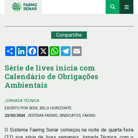
Compartilhe
Compartilhar
LinkedIn
Facebook
X
WhatsApp
Telegram
Email
Série de lives inicia com
Calendário de Obrigações
Ambientais
JORNADA TÉCNICA
ESCRITO POR SEDE, BELO HORIZONTE
22/02/2024
. SISTEMA FAEMG, SINDICATOS, FAEMG
O Sistema Faemg Senar começou na noite de quarta-feira
(21) sua série de lives semanais Jornada Técnica, com o