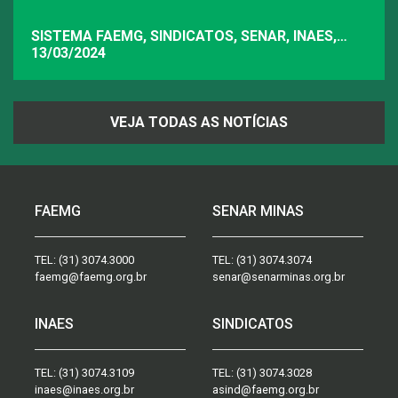
SISTEMA FAEMG, SINDICATOS, SENAR, INAES,
FAEMG
13/03/2024
VEJA TODAS AS NOTÍCIAS
FAEMG
SENAR MINAS
TEL:
(31) 3074.3000
TEL:
(31) 3074.3074
faemg@faemg.org.br
senar@senarminas.org.br
INAES
SINDICATOS
TEL:
(31) 3074.3109
TEL:
(31) 3074.3028
inaes@inaes.org.br
asind@faemg.org.br