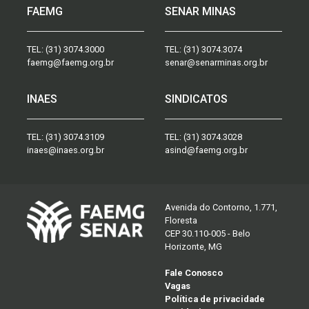
FAEMG
SENAR MINAS
TEL:
(31) 3074.3000
TEL:
(31) 3074.3074
faemg@faemg.org.br
senar@senarminas.org.br
INAES
SINDICATOS
TEL:
(31) 3074.3109
TEL:
(31) 3074.3028
inaes@inaes.org.br
asind@faemg.org.br
Avenida do Contorno, 1.771,
Floresta
CEP 30.110-005 - Belo
Horizonte, MG
Fale Conosco
Vagas
Política de privacidade