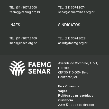
TEL:
(31) 3074.3000
TEL:
(31) 3074.3074
faemg@faemg.org.br
senar@senarminas.org.br
INAES
SINDICATOS
TEL:
(31) 3074.3109
TEL:
(31) 3074.3028
inaes@inaes.org.br
asind@faemg.org.br
Avenida do Contorno, 1.771,
Floresta
CEP 30.110-005 - Belo
Horizonte, MG
Fale Conosco
Vagas
Política de privacidade
Ouvidoria
2026 © Todos os direitos