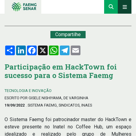
Compartilhe
Compartilhar
LinkedIn
Facebook
X
WhatsApp
Telegram
Email
Participação em HackTown foi
sucesso para o Sistema Faemg
TECNOLOGIA E INOVAÇÃO
ESCRITO POR GISELE NISHIYAMA, DE VARGINHA
19/09/2022
. SISTEMA FAEMG, SINDICATOS, INAES
O Sistema Faemg foi patrocinador master do HackTown e
esteve presente no Inatel no Coffee Hub, um espaço
idealizado e realizado pelo grupo de Mulheres