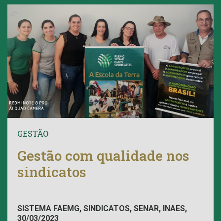
GESTÃO
Gestão com qualidade nos
sindicatos
SISTEMA FAEMG, SINDICATOS, SENAR, INAES,
30/03/2023
FAEMG