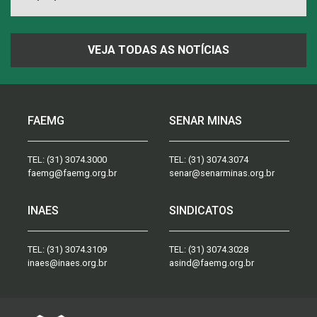
VEJA TODAS AS NOTÍCIAS
FAEMG
SENAR MINAS
TEL:
(31) 3074.3000
TEL:
(31) 3074.3074
faemg@faemg.org.br
senar@senarminas.org.br
INAES
SINDICATOS
TEL:
(31) 3074.3109
TEL:
(31) 3074.3028
inaes@inaes.org.br
asind@faemg.org.br