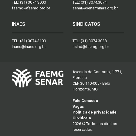
TEL:
(31) 3074.3000
TEL:
(31) 3074.3074
faemg@faemg.org.br
senar@senarminas.org.br
INAES
SINDICATOS
TEL:
(31) 3074.3109
TEL:
(31) 3074.3028
inaes@inaes.org.br
asind@faemg.org.br
Avenida do Contorno, 1.771,
Floresta
CEP 30.110-005 - Belo
Horizonte, MG
Fale Conosco
Vagas
Política de privacidade
Ouvidoria
2026 © Todos os direitos
reservados.